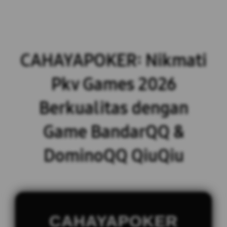
CAHAYAPOKER: Nikmati
Pkv Games 2026
Berkualitas dengan
Game BandarQQ &
DominoQQ QiuQiu
CAHAYAPOKER