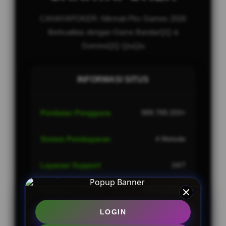
CAHAYAPOKER: Nikmati Pkv Games 2026
Berkualitas dengan Game BandarQQ &
DominoQQ QiuQiu
INFORMASI SITUS
Penilaian Pengguna
999.789.333+
Sistem Pembayaran
4 Metode
Layanan Support
24/7
Platform
PKV GAMES
LOGIN